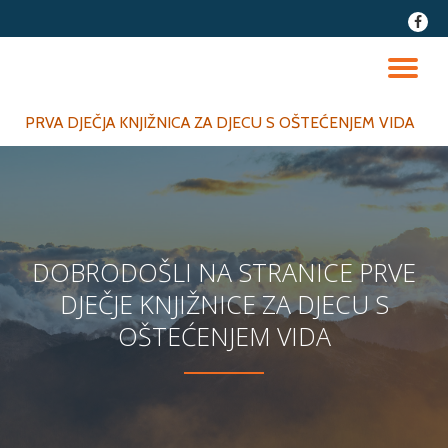
fa-
faceb
Skip
to
TO
content
NA
PRVA DJEČJA KNJIŽNICA ZA DJECU S OŠTEĆENJEM VIDA
DOBRODOŠLI NA STRANICE PRVE
DJEČJE KNJIŽNICE ZA DJECU S
OŠTEĆENJEM VIDA