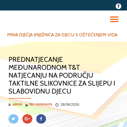
fa-
faceb
Skip
to
TO
content
NA
PRVA DJEČJA KNJIŽNICA ZA DJECU S OŠTEĆENJEM VIDA
PREDNATJECANJE
MEĐUNARODNOM T&T
NATJECANJU NA PODRUČJU
TAKTILNE SLIKOVNICE ZA SLIJEPU I
SLABOVIDNU DJECU
admin
No comments
28/06/2026