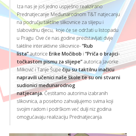
Iza nas je još jedno uspješno realizirano
Prednatjecanje Međunarodnom T&T natjecanju
na području taktilne slikovnice za slijepu i
slabovidnu djecu, koje će se održati u listopadu
u Pragu. Ove će nas godine predstavljati dvije
taktilne interaktivne slikovnice-
“Rub
lista”
autorice
Erike Močibob
i
“Priča o brajici-
točkastom pismu za slijepe”
autorica Javorke
Milković i Tanje Šupe
čiju su taktilnu inačicu
napravili učenici naše škole te su oni stvarni
sudionici međunarodnog
natjecanja.
Čestitamo autorima izabranih
slikovnica, a posebno zahvaljujemo svima koji
svojim radom i podrškom već dulji niz godina
omogućavaju realizaciju Prednatjecanja.