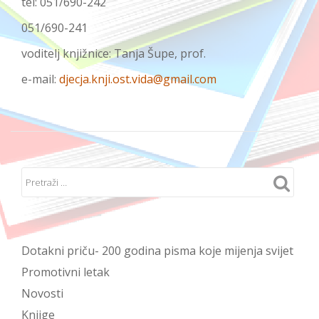
tel: 051/690-242
051/690-241
voditelj knjižnice: Tanja Šupe, prof.
e-mail:
djecja.knji.ost.vida@gmail.com
Dotakni priču- 200 godina pisma koje mijenja svijet
Promotivni letak
Novosti
Knjige