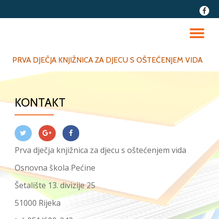
fa-
faceb
Skip
to
TO
content
NA
PRVA DJEČJA KNJIŽNICA ZA DJECU S OŠTEĆENJEM VIDA
KONTAKT
Prva dječja knjižnica za djecu s oštećenjem vida
Osnovna škola Pećine
Šetalište 13. divizije 25
51000 Rijeka