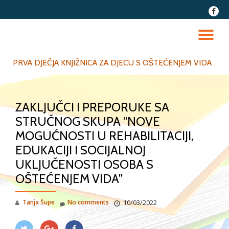
fa-
faceb
Skip
to
TO
content
NA
PRVA DJEČJA KNJIŽNICA ZA DJECU S OŠTEĆENJEM VIDA
ZAKLJUČCI I PREPORUKE SA
STRUČNOG SKUPA “NOVE
MOGUĆNOSTI U REHABILITACIJI,
EDUKACIJI I SOCIJALNOJ
UKLJUČENOSTI OSOBA S
OŠTEĆENJEM VIDA”
Tanja Šupe
No comments
10/03/2022