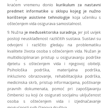
kraćem vremenu donio
kurikulum za nastavni
predmet informatike u sklopu kojeg je nužno
korištenje asistivne tehnologije
koja učeniku s
oštećenjem vida osigurava samostalnost.
9. Nužna
je međusektorska suradnja
, jer još uvijek
postoji neusklađenost različitih sustava. Sustavi su
odvojeni i različito gledaju na problematiku
kvalitete života osoba s oštećenjem vida. Nužan je
multidisciplinaran pristup u osiguravanju podrške
djetetu s oštećenjem vida i njegovoj obitelji.
Psihološka podrška, materijalna podrška,
inkluzivno obrazovanje, rehabilitacijska podrška,
medicinska skrb, pristup informacijama, poštivanje
pravnih dokumenata, pomoć pri zapošljavanju
čimbenici su koji će osigurati socijalnu uključenost
osoba s oštećenjem vida i izjednačavanje
mogućnosti svih članova društva.