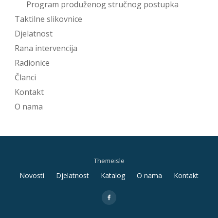
Program produženog stručnog postupka
Taktilne slikovnice
Djelatnost
Rana intervencija
Radionice
Članci
Kontakt
O nama
Themeisle
Secondary
Novosti
Djelatnost
Katalog
O nama
Kontakt
Menu
fa-
facebook