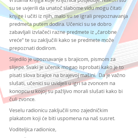
su se uvjerili da unatoč slabome vidu mogu čitati
knjige i učiti iz njih, malo su se igrali prepoznavanja
predmeta putem dodira. Učenici su se dobro
zabavljali izvlačeći razne predmete iz „čarobne
vreće“ te su zaključili kako se predmete može
prepoznati dodirom.
Slijedilo je upoznavanje s brajicom, pismom za
slijepe. Svaki je učenik mogao isprobati kako je to
pisati slova brajice na brajevoj mašini. Da je važno
slušati, učenici su uvidjeli u igri sa zvoncem na
konopcu u kojoj su pažljivo morali slušati kako bi
čuli zvonce.
Veselu radionicu zaključili smo zajedničkim
plakatom koji će biti uspomena na naš susret.
Voditeljica radionice,