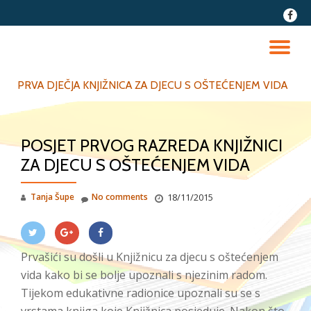
fa-
faceb
Skip
to
TO
content
NA
PRVA DJEČJA KNJIŽNICA ZA DJECU S OŠTEĆENJEM VIDA
POSJET PRVOG RAZREDA KNJIŽNICI
ZA DJECU S OŠTEĆENJEM VIDA
Tanja Šupe
No comments
18/11/2015
Prvašići su došli u Knjižnicu za djecu s oštećenjem
vida kako bi se bolje upoznali s njezinim radom.
Tijekom edukativne radionice upoznali su se s
vrstama knjiga koje Knjižnica posjeduje. Nakon što