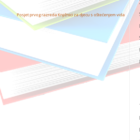
Posjet prvog razreda Knjižnici za djecu s oštećenjem vida