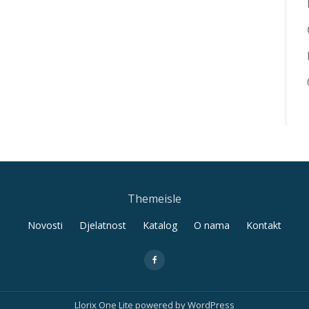
Themeisle
Novosti
Djelatnost
Katalog
O nama
Kontakt
fa-
facebook
Llorix One Lite
powered by
WordPress