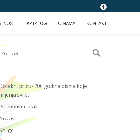
fa-
facebook
ATNOST
KATALOG
O NAMA
KONTAKT
Dotakni priču- 200 godina pisma koje
mijenja svijet
Promotivni letak
Novosti
Knjige