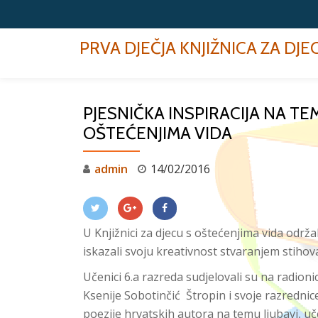
Skip
PRVA DJEČJA KNJIŽNICA ZA DJ
to
content
PJESNIČKA INSPIRACIJA NA TEM
OŠTEĆENJIMA VIDA
admin
14/02/2016
U Knjižnici za djecu s oštećenjima vida održ
iskazali svoju kreativnost stvaranjem stihov
Učenici 6.a razreda sudjelovali su na radion
Ksenije Sobotinčić Štropin i svoje razredni
poezije hrvatskih autora na temu ljubavi, uče