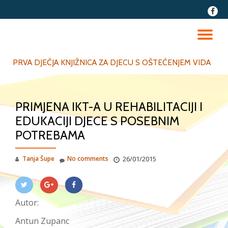
fa-
faceb
Skip
to
TO
content
NA
PRVA DJEČJA KNJIŽNICA ZA DJECU S OŠTEĆENJEM VIDA
PRIMJENA IKT-A U REHABILITACIJI I
EDUKACIJI DJECE S POSEBNIM
POTREBAMA
Tanja Šupe
No comments
26/01/2015
Autor:
Antun Zupanc