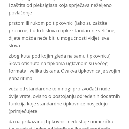
i zaštita od pleksiglasa koja sprječava neželjeno
povlačenje
prstom ili rukom po tipkovnici (iako su zaštite
prozirne, budu li slova i tipke standardne veličine,
dijete možda neće biti u mogućnosti vidjeti sva
slova
zbog kuta pod kojim gleda na samu tipkovnicu).
Slova otisnuta na tipkama uglavnom su većeg
formata i velika tiskana. Ovakva tipkovnica je svojim
gabaritima
veća od standardne te mnogi proizvođači nude
dvije vrste, ovisno o postojanju određenih dodatnih
funkcija koje standardne tipkovnice posjeduju
(primjećujete
da na prikazanoj tipkovnici nedostaje numerička
tipkovnica). Jedna od bitnih odlika prilagođenih