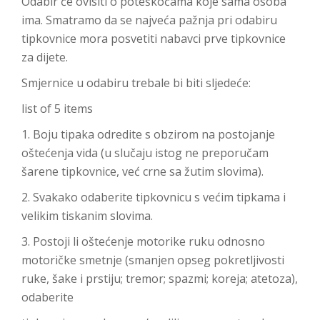
Odabir će ovisiti o poteškoćama koje sama osoba
ima. Smatramo da se najveća pažnja pri odabiru
tipkovnice mora posvetiti nabavci prve tipkovnice
za dijete.
Smjernice u odabiru trebale bi biti sljedeće:
list of 5 items
1. Boju tipaka odredite s obzirom na postojanje
oštećenja vida (u slučaju istog ne preporučam
šarene tipkovnice, već crne sa žutim slovima).
2. Svakako odaberite tipkovnicu s većim tipkama i
velikim tiskanim slovima.
3. Postoji li oštećenje motorike ruku odnosno
motoričke smetnje (smanjen opseg pokretljivosti
ruke, šake i prstiju; tremor; spazmi; koreja; atetoza),
odaberite