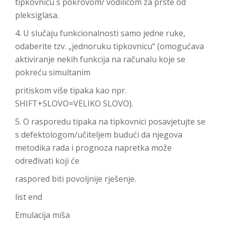
tipkovnicu s pokrovom/ vodilicom za prste od
pleksiglasa.
4. U slučaju funkcionalnosti samo jedne ruke,
odaberite tzv. „jednoruku tipkovnicu“ (omogućava
aktiviranje nekih funkcija na računalu koje se
pokreću simultanim
pritiskom više tipaka kao npr.
SHIFT+SLOVO=VELIKO SLOVO).
5. O rasporedu tipaka na tipkovnici posavjetujte se
s defektologom/učiteljem budući da njegova
metodika rada i prognoza napretka može
određivati koji će
raspored biti povoljnije rješenje.
list end
Emulacija miša