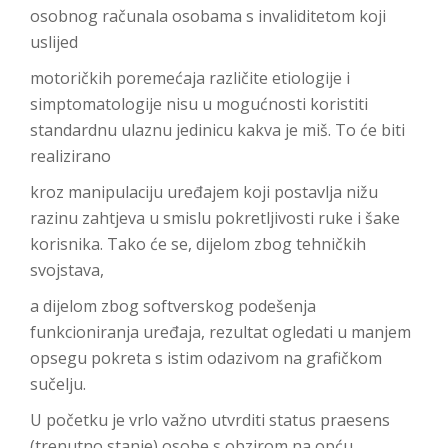
osobnog računala osobama s invaliditetom koji
uslijed
motoričkih poremećaja različite etiologije i
simptomatologije nisu u mogućnosti koristiti
standardnu ulaznu jedinicu kakva je miš. To će biti
realizirano
kroz manipulaciju uređajem koji postavlja nižu
razinu zahtjeva u smislu pokretljivosti ruke i šake
korisnika. Tako će se, dijelom zbog tehničkih
svojstava,
a dijelom zbog softverskog podešenja
funkcioniranja uređaja, rezultat ogledati u manjem
opsegu pokreta s istim odazivom na grafičkom
sučelju.
U početku je vrlo važno utvrditi status praesens
(trenutno stanje) osobe s obzirom na opću