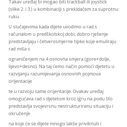
Takav uređaj bi mogao biti trackball ili joystick
(slike 2. i 3.) u kombinaciji s prekidačem za suprotnu
ruku.
U slučajevima kada dijete uvodimo u rad s
računalom u predškolskoj dobi, dobro rješenje
predstavljaju i četverosmjerne tipke koje emuliraju
rad miša s
ograničenjem na 4 osnovna smjera (gore+dolje,
lijevo+desno). Na taj ćemo način pomoći djetetu u
razvijanju razumijevanja osnovnih pojmova
orijentacije
te u razvoju same orijentacije. Ovakav uređaj
omogućava rad s djetetom kroz igru na podu što
predstavlja svojevrsnu nestrukturiranu situaciju i
okruženje
na koje će se dijete mnogo lakše priviknuti i