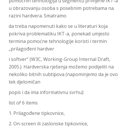
pomoćnih tehnologija u segmentu primjene IKT-a
u obrazovanju osoba s posebnim potrebama na
razini hardvera. Smatramo
da treba napomenuti kako se u literaturi koja
pokriva problematiku IKT-a, ponekad umjesto
termina pomoćne tehnologije koristi i termin
„prilagođeni hardver
i softver“ (W3C, Working-Group Internal Draft,
2005.). Hardverska rješenja možemo podijeliti na
nekoliko bitnih subtipova (napominjemo da je ovo
tek djelomičan
popis i da ima informativnu svrhu):
list of 6 items
1. Prilagođene tipkovnice,
2. On-screen ili zaslonske tipkovnice,