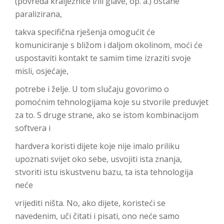
(povreda kralježnice i/ili glave, op. a.) ostane
paralizirana,
takva specifična rješenja omogućit će
komuniciranje s bližom i daljom okolinom, moći će
uspostaviti kontakt te samim time izraziti svoje
misli, osjećaje,
potrebe i želje. U tom slučaju govorimo o
pomoćnim tehnologijama koje su stvorile preduvjet
za to. S druge strane, ako se istom kombinacijom
softvera i
hardvera koristi dijete koje nije imalo priliku
upoznati svijet oko sebe, usvojiti ista znanja,
stvoriti istu iskustvenu bazu, ta ista tehnologija
neće
vrijediti ništa. No, ako dijete, koristeći se
navedenim, uči čitati i pisati, ono neće samo