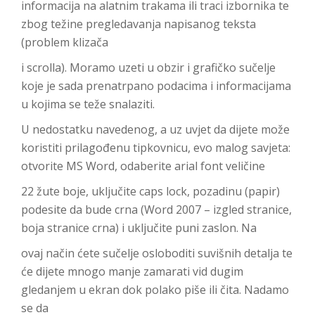
informacija na alatnim trakama ili traci izbornika te
zbog težine pregledavanja napisanog teksta
(problem klizača
i scrolla). Moramo uzeti u obzir i grafičko sučelje
koje je sada prenatrpano podacima i informacijama
u kojima se teže snalaziti.
U nedostatku navedenog, a uz uvjet da dijete može
koristiti prilagođenu tipkovnicu, evo malog savjeta:
otvorite MS Word, odaberite arial font veličine
22 žute boje, uključite caps lock, pozadinu (papir)
podesite da bude crna (Word 2007 – izgled stranice,
boja stranice crna) i uključite puni zaslon. Na
ovaj način ćete sučelje osloboditi suvišnih detalja te
će dijete mnogo manje zamarati vid dugim
gledanjem u ekran dok polako piše ili čita. Nadamo
se da