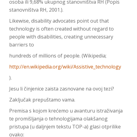
osoba ili 9,68% ukupnog stanovništva RH (Popis
stanovništva RH, 2001.).
Likewise, disability advocates point out that
technology is often created without regard to
people with disabilities, creating unnecessary
barriers to
hundreds of millions of people. (Wikipedia;
http://en.wikipedia.org/wiki/Assistive_technology
).
Jesu li činjenice zaista zasnovane na ovoj tezi?
Zaključak prepuštamo vama.
Premisa s kojom krećemo u avanturu istraživanja
te promišljanja o tehnologijama olakšanog
pristupa (u daljnjem tekstu TOP-a) glasi otprilike
ovako: