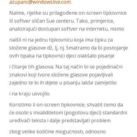
azupanc@windowslive.com
.
Naime, rijetke su prilagođene on-screen tipkovnice
ili softver sličan Sue centeru. Tako, primjerice,
analizirajući dostupan softver na internetu, nismo
naišli ni na jednu tipkovnicu koja ima tipku za
složene glasove dž, lj, nj. Smatramo da bi postojanje
ovih tipaka na tipkovnici djeci olakšalo pisanje
i čitanje tih glasova. Na taj način bi se pojedinačni
znakovi koji tvore složene glasove pojavljivali
zajedno te bi ih dijete u pisanju lakše zamijetilo
i na kraju usvojilo.
Koristimo li on-screen tipkovnice, shvatit ćemo da
će osobi s invaliditetom (pogotovu djeci) standardni
uređivači teksta i dalje predstavljati problem
zbog velike količine mogućnosti, odnosno