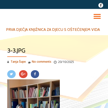
fa-
faceb
Skip
to
TO
content
NA
PRVA DJEČJA KNJIŽNICA ZA DJECU S OŠTEĆENJEM VIDA
3-3.JPG
Tanja Šupe
No comments
20/10/2025