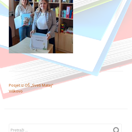
NAVIGACIJA OBJAVA
Posjet iz OŠ „Sveti Matej“
Viškovo