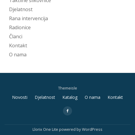
Taktilne slikovnice
Djelatnost
Rana intervencija
Radionice
Članci
Kontakt
O nama
Themeisle
Secondary
Novosti
Djelatnost
Katalog
O nama
Kontakt
Menu
fa-
facebook
Llorix One Lite
powered by
WordPress