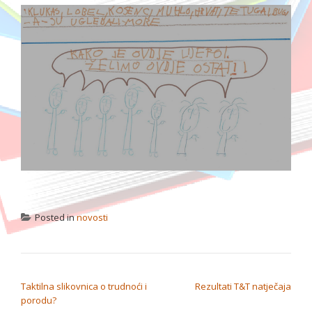
Posted in
novosti
NAVIGACIJA OBJAVA
Taktilna slikovnica o trudnoći i
Rezultati T&T natječaja
porodu?