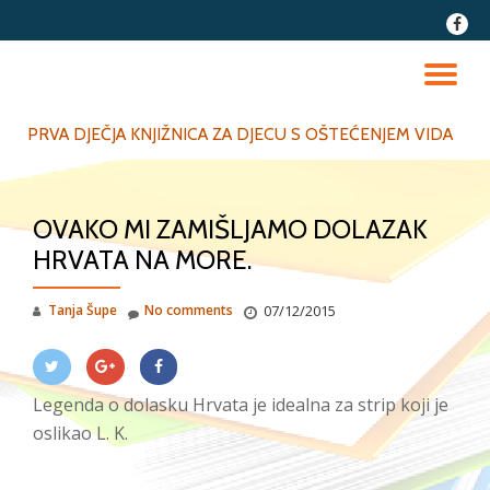
fa-
faceb
Skip
to
TO
content
NA
PRVA DJEČJA KNJIŽNICA ZA DJECU S OŠTEĆENJEM VIDA
OVAKO MI ZAMIŠLJAMO DOLAZAK
HRVATA NA MORE.
Tanja Šupe
No comments
07/12/2015
Legenda o dolasku Hrvata je idealna za strip koji je
oslikao L. K.