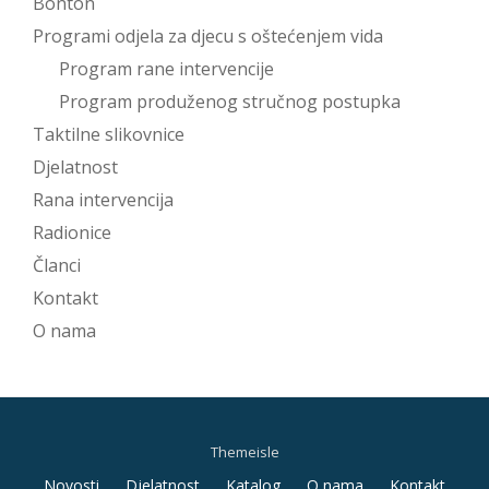
Bonton
Programi odjela za djecu s oštećenjem vida
Program rane intervencije
Program produženog stručnog postupka
Taktilne slikovnice
Djelatnost
Rana intervencija
Radionice
Članci
Kontakt
O nama
Themeisle
Secondary
Novosti
Djelatnost
Katalog
O nama
Kontakt