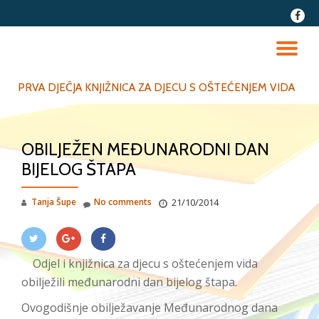
fa-
faceb
Skip
to
TO
content
NA
PRVA DJEČJA KNJIŽNICA ZA DJECU S OŠTEĆENJEM VIDA
OBILJEŽEN MEĐUNARODNI DAN
BIJELOG ŠTAPA
Tanja Šupe
No comments
21/10/2014
Odjel i knjižnica za djecu s oštećenjem vida
obilježili međunarodni dan bijelog štapa.
Ovogodišnje obilježavanje Međunarodnog dana