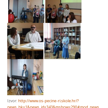
Izvor:
http://www.o
s-pecine-ri.skole.hr/?
news_hk=1&news_id=343&mshow=290#mod_news