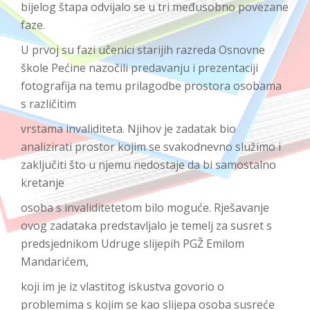
bijelog štapa odvijalo se u tri međusobno povezane
faze.
U prvoj su fazi učenici starijih razreda Osn
ovne
škole Pećine nazo
čili predavanju
i prezentaciji
fotografija na temu prilagodbe prostora osobama
s različitim
vrstama invaliditeta. Njihov je zadatak bio
analizirati prostor kojim se svakodnevno služimo i
zaključiti što u njemu nedostaje da bi samostalno
kretanje
osoba s invaliditetetom bilo moguće. Rješavanje
ovog zadataka predstavljalo je temelj za susret s
predsjednikom Udruge slijepih PGŽ Emilom
Mandarićem,
koji im je iz vlastitog iskustva govorio o
problemima s kojim se kao slijepa osoba susreće