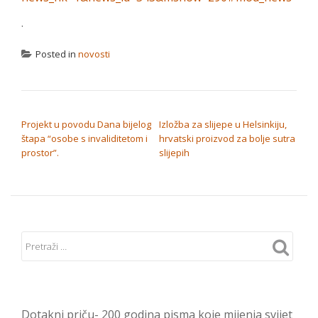
.
Posted in
novosti
NAVIGACIJA OBJAVA
Projekt u povodu Dana bijelog
Izložba za slijepe u Helsinkiju,
štapa “osobe s invaliditetom i
hrvatski proizvod za bolje sutra
prostor”.
slijepih
Dotakni priču- 200 godina pisma koje mijenja svijet