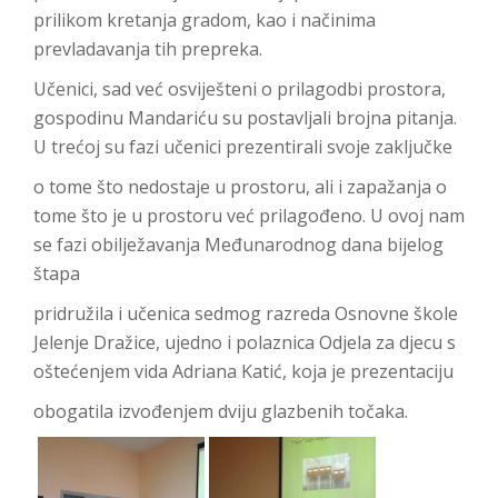
prilikom kretanja gradom, kao i načinima
prevladavanja tih prepre
ka.
Učenici, sad već osviješteni o prilagodbi prosto
ra,
gospodinu Mandari
ću su postavljali brojna pi
tanja.
U trećoj su fazi učenici prezentirali svoje zaključke
o tome što nedostaje u prostoru, ali i zapažanja o
tome što je u prostoru već pril
agođeno. U ovoj nam
se fazi obilježavanja Međunarodnog dana bijelog
štapa
pridružila i učenica sedmog razreda Osnovne škole
Jelenje Dražice, ujedno i polaznica Odjela za djecu s
oštećenjem vida Adriana Katić, koja je prezentaciju
obogatila izvođenjem dviju glazbenih točaka.