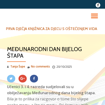
fa-
faceb
Skip
to
TO
content
NA
PRVA DJEČJA KNJIŽNICA ZA DJECU S OŠTEĆENJEM VIDA
MEĐUNARODNI DAN BIJELOG
ŠTAPA
Tanja Šupe
No comments
20/10/2025
Učenici 3. i 4. razreda sudjelovali su u
obilježavanju Međunarodnog dana bijelog štapa.
Bila je to prilika za razgovor o tome što slijepe
osobe mogu, a što ne mogu. Pri čemu su ipak