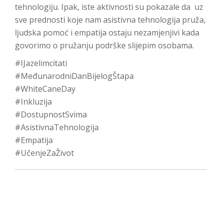
tehnologiju. Ipak, iste aktivnosti su pokazale da uz
sve prednosti koje nam asistivna tehnologija pruža,
ljudska pomoć i empatija ostaju nezamjenjivi kada
govorimo o pružanju podrške slijepim osobama.
#IJazelimcitati
#MeđunarodniDanBijelogŠtapa
#WhiteCaneDay
#Inkluzija
#DostupnostSvima
#AsistivnaTehnologija
#Empatija
#UčenjeZaŽivot