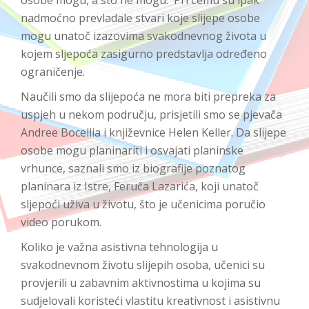
nadmoćno prevladale stvari koje slijepe osobe
mogu unatoč izazovima svakodnevnog života u
kojem sljepoća zasigurno predstavlja određeno
ograničenje.
Naučili smo da slijepoća ne mora biti prepreka za
uspjeh u nekom području, prisjetili smo se pjevača
Andree Bocellia i književnice Helen Keller. Da slijepe
osobe mogu planinariti i osvajati planinske
vrhunce, saznali smo iz biografije poznatog
planinara iz Istre, Feruča Lazarića, koji unatoč
sljepoći uživa u životu, što je učenicima poručio
video porukom.
Koliko je važna asistivna tehnologija u
svakodnevnom životu slijepih osoba, učenici su
provjerili u zabavnim aktivnostima u kojima su
sudjelovali koristeći vlastitu kreativnost i asistivnu