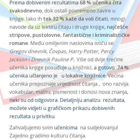
Prema dobivenim rezultatima
68 % učenika čita
svakodnevno
, dok ostali povremeno zavire u
knjige. Iako ih
tek 32 % kaže da voli čitati
, mnogi
navode da uz lektiru čitaju i druge knjige
,
najčešće
stripove, pustolovne, fantastične i kriminalističke
romane
. Među omiljenim naslovima ističu se:
Gregov dnevnik
,
Čovpas
,
Harry Potter
,
Percy
Jackson
i
Dnevnik Pauline P.
. Više od dvije trećine
učenika knjige posuđuje u knjižnici,
a gotovo
74 %
učenika u
član
jeno je
u
lokalne knjižnice
.
Većina
učenika prepoznaje vrijednost čitanja
,
ono razvija
vokabular, maštu, pismenost i donosi nova znanja
,
neki su od odgovora
.
Detaljniju analizu rezultata,
možete vidjeti u grafičkom prikazu dobivenih
rezultata u privitku.
Zahvaljujemo svim
učenicima
na sudjelovanju!
Zajedno gradimo kulturu čitanja.