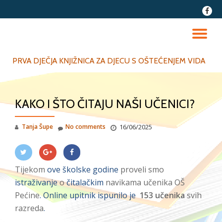
fa-
faceb
Skip
to
TO
content
NA
PRVA DJEČJA KNJIŽNICA ZA DJECU S OŠTEĆENJEM VIDA
KAKO I ŠTO ČITAJU NAŠI UČENICI?
Tanja Šupe
No comments
16/06/2025
Tijekom
ove školske godine
proveli smo
istraživanje
o
čitalačkim
navikama učenika OŠ
Pećine
. Online upitnik ispunilo je
153 učenika
svih
razreda
.