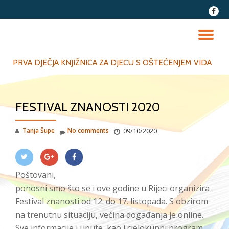
fa-
faceb
Skip
to
TO
content
NA
PRVA DJEČJA KNJIŽNICA ZA DJECU S OŠTEĆENJEM VIDA
FESTIVAL ZNANOSTI 2020
Tanja Šupe
No comments
09/10/2020
Poštovani,
ponosni smo što se i ove godine u Rijeci organizira
Festival znanosti od 12. do 17. listopada. S obzirom
na trenutnu situaciju, većina događanja je online.
Sve informacije i upute, kao i cjelokupni program