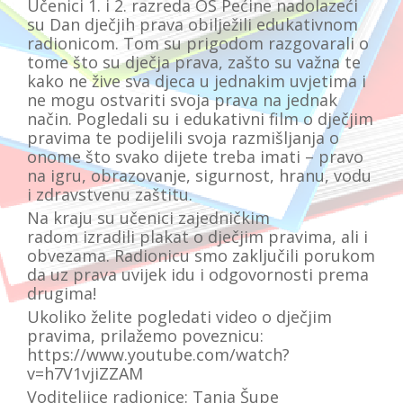
Učenici 1. i 2. razreda OŠ Pećine nadolazeći
su Dan dječjih prava obilježili
edukativnom
radionicom
. Tom su prigodom razgovarali o
tome što su dječja prava, zašto su važna te
kako ne žive sva djeca u jednakim uvjetima i
ne mogu ostvariti svoja prava na jednak
način. Pogledali su i edukativni film o dječjim
pravima te podijelili svoja razmišljanja o
onome što svako dijete treba imati –
pravo
na igru, obrazovanje, sigurnost, hranu, vodu
i zdravstvenu zaštitu.
Na kraju su učenici zajedničkim
radom
izradili plakat o dječjim pravima, ali i
obvezama.
Radionicu smo zaključili porukom
da
uz prava uvijek idu i odgovornosti prema
drugima!
Ukoliko želite pogledati video o dječjim
pravima, prilažemo poveznicu:
https://www.youtube.com/watch?
v=h7V1vjiZZAM
Voditeljice radionice:
Tanja Šupe