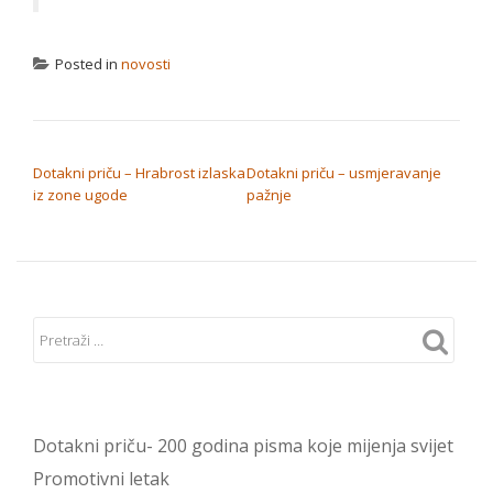
Posted in
novosti
NAVIGACIJA OBJAVA
Dotakni priču – Hrabrost izlaska
Dotakni priču – usmjeravanje
iz zone ugode
pažnje
Dotakni priču- 200 godina pisma koje mijenja svijet
Promotivni letak