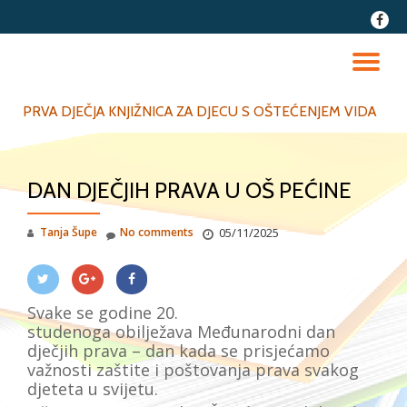
fa-
faceb
Skip
to
TO
content
NA
PRVA DJEČJA KNJIŽNICA ZA DJECU S OŠTEĆENJEM VIDA
DAN DJEČJIH PRAVA U OŠ PEĆINE
Tanja Šupe
No comments
05/11/2025
Svake se godine
20.
studenoga
obilježava
Međunarodni dan
dječjih prava
– dan kada se prisjećamo
važnosti zaštite i poštovanja prava svakog
djeteta u svijetu.