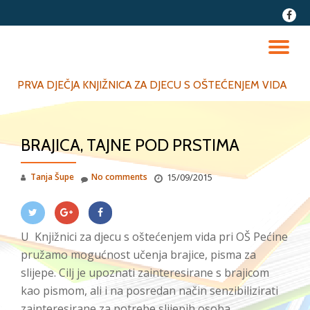
fa-
faceb
Skip
to
TO
content
NA
PRVA DJEČJA KNJIŽNICA ZA DJECU S OŠTEĆENJEM VIDA
BRAJICA, TAJNE POD PRSTIMA
Tanja Šupe
No comments
15/09/2015
U Knjižnici za djecu s oštećenjem vida pri OŠ Pećine
pružamo mogućnost učenja brajice, pisma za
slijepe. Cilj je upoznati zainteresirane s brajicom
kao pismom, ali i na posredan način senzibilizirati
zainteresirane za potrebe slijepih osoba.