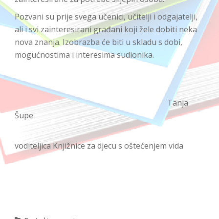
Pozvani su prije svega učenici, učitelji i odgajatelji,
ali i svi zainteresirani građani koji žele dobiti neka
nova znanja. Izobrazba će biti u skladu s dobi,
mogućnostima i interesima sudionika.
Tanja
Šupe
voditeljica Knjižnice za djecu s oštećenjem vida