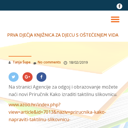
fa-
faceb
Skip
to
TO
content
NA
PRVA DJEČJA KNJIŽNICA ZA DJECU S OŠTEĆENJEM VIDA
Tanja Šupe
No comments
18/02/2019
Na stranici Agencije za odgoj i obrazovanje možete
naći novi Priručnik Kako izraditi taktilnu slikovnicu.
www.azoo.hr/index.php?
view=article&id=7013&naziv=prirucnika-kako-
napraviti-taktilnu-slikovnicu-